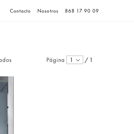
Contacto
Nosotros
868 17 90 09
tados
Página
1
/
1