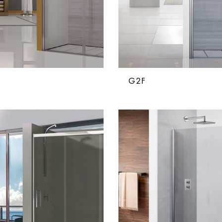
2
G2F