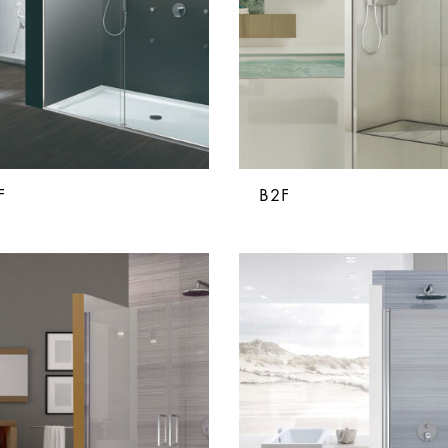
F
B2F